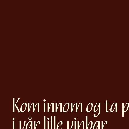
Kom innom og ta p
i vår lille vinbar