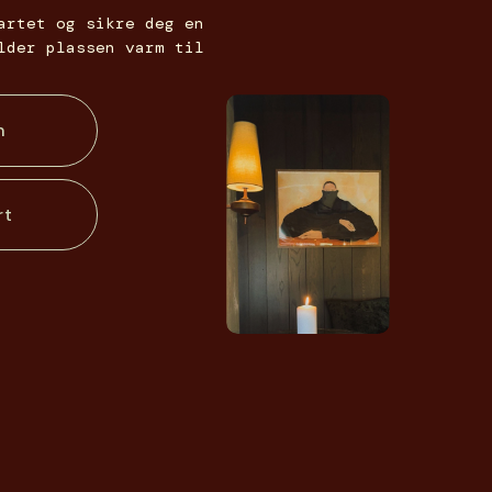
artet og sikre deg en 
lder plassen varm til 
n
rt