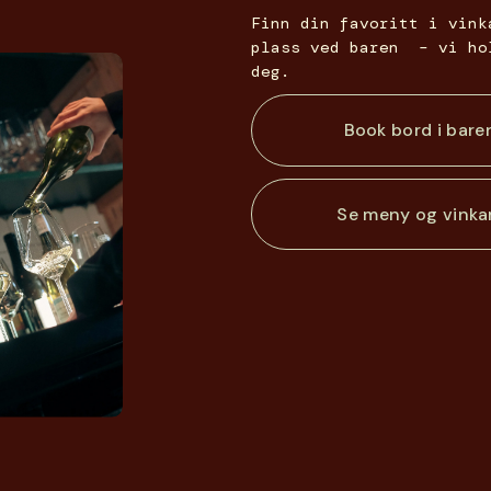
Finn din favoritt i vink
plass ved baren  – vi ho
deg.
Book bord i bare
Se meny og vinka