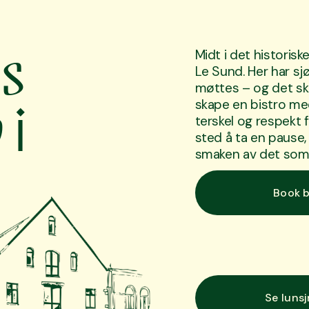
s 
Midt i det historisk
Le Sund. Her har sjø,
møttes – og det skal
i 
skape en bistro med
terskel og respekt f
sted å ta en pause
smaken av det som e
Book 
Se luns