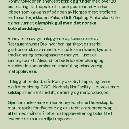
Ronny Kolvik er en anerkjent kokk og gründer med over 20 
års erfaring fra toppsjiktet i norsk gastronomi. Han har 
jobbet som kjøkkensjef på noen av Norges mest profilerte 
restauranter, inkludert Palace Grill, Ylajali og Arakataka i Oslo, 
og har vunnet 
olympisk gull med det norske 
kokkelandslaget
. 
Ronny er en av grunnleggerne og konsepteier av 
Restauranthuset Bro, hvor han har skapt et sterkt 
gastronomisk navn med fokus på lokale råvarer, kystens 
tradisjoner og sesongbaserte menyer. Huset et 
samlingspunkt i Ålesund for både lokalbefolkning og 
besøkende som ønsker en smakfull og minneverdig 
matopplevelse. 
I tillegg til Le Sund, står Ronny bak Bryt Tapas, og han er 
også medeier og COO i Norbruk/Nor Facility – et voksende 
selskap innen kantinedrift, catering og matproduksjon. 
Gjennom hele karrieren har Ronny kombinert lidenskap for 
mat, respekt for råvarene og et sterkt entreprenørskap — 
alltid med mål om å løfte matopplevelsen og bidra til et 
levende restaurantmiljø i regionen.