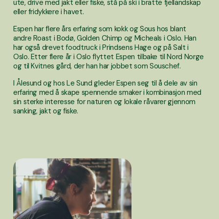
ute, drive med jakt eller fiske, stå på ski i bratte fjellandskap 
eller fridykkere i havet. 
Espen har flere års erfaring som kokk og Sous hos blant 
andre Roast i Bodø, Golden Chimp og Micheals i Oslo. Han 
har også drevet foodtruck i Prindsens Hage og på Salt i 
Oslo. Etter flere år i Oslo flyttet Espen tilbake til Nord Norge 
og til Kvitnes gård, der han har jobbet som Souschef.
I Ålesund og hos Le Sund gleder Espen seg til å dele av sin 
erfaring med å skape spennende smaker i kombinasjon med 
sin sterke interesse for naturen og lokale råvarer gjennom 
sanking, jakt og fiske.