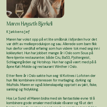
Maren Høyseth Bjerkeli
Kjøkkensjef
Maren har vokst opp på et lite småbruk i Isfjorden hvor det 
var drift av melkeproduksjon og sau. Allerede som barn fikk 
hun derfor verdifull erfaring som hun videre tok med seg inn i 
kokkeyrket. Hun har jobbet mange år i Oslo som Sous på 
flere kjente restauranter, både Cru, Ba53, Pjoltergeist, 
Schlagergården og Hotshop. Hun har også vært med på å 
åpne Køl i Molde og restaurant Winther i Oslo. 
Etter flere år i Oslo søkte hun seg til Kvitnes i Lofoten der 
hun fikk kombinere interessen for matlaging, dyrking og  
friluftsliv. Maren er også lidenskapelig opptatt av jakt, fiske, 
sanking og fridykking. 
Hos Le Sund vil Maren bidra med sin fantastiske evne til å 
kombinere gode smaker med lokale råvarer og få ut det 