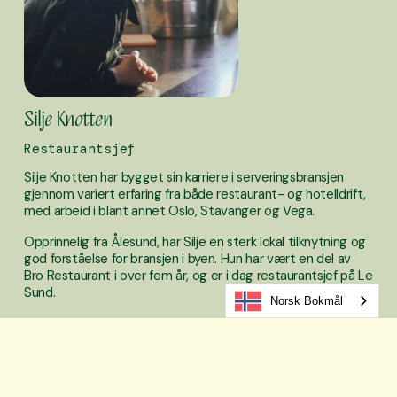
Silje Knotten
Restaurantsjef
Silje Knotten har bygget sin karriere i serveringsbransjen 
gjennom variert erfaring fra både restaurant- og hotelldrift, 
med arbeid i blant annet Oslo, Stavanger og Vega.
Opprinnelig fra Ålesund, har Silje en sterk lokal tilknytning og 
god forståelse for bransjen i byen. Hun har vært en del av 
Bro Restaurant i over fem år, og er i dag restaurantsjef på Le 
Sund.
Norsk Bokmål
Hun har en bachelorgrad i Hotel Management fra 2016, og 
ble utdannet sommelier gjennom Norsk Sommelier 
Utdannelse i 2021. Med en genuin interesse for vin har hun 
vært ansvarlig for en vinliste som mottok prisen «Beste lille 
vinkart» fra Norges Beste Vinkart 2025 (Vestlandet).